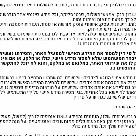
מספרי טלפון ופקס, כתובת העסק, כתובת למשלוח דואר ופרטי התקשר
בון בנק, אמצעי תשלום, פרטי סליקה, וכל מידע פיננסי אחר הנדרש ל
 לצורך מניעת הונאות ואימות זהות.
תו, רישיונות עסק, אישורי עוסק מורשה או פטור, תעודות הסמכה ואישו
ו עמידה בדרישות החוק.
ע ותוכן שהמשתמש יעלה לאתר או יעביר לנו במסגרת השימוש בשירותי
ן, לרבות בקשות, תלונות או כל פניה אחרת שביצע המשתמש לאתר במ
חים אחרים שנמסרו במסגרת זו.
פי דין למסור את המידע האישי למפעיל האתר, ומסירתו נעשית 
בחר המשתמש שלא למסור מידע אישי, כולו או חלקו, או אם אינו
פק לו את שירותי האתר, במלואם או בחלקם, והוא לא יוכל להתקש
המוצעים בו.
מידע אישי הנוגע לצדדים שלישיים, המשתמש מתחייב כי יש ברשותו 
 קיבל את הסכמת אותם צדדים שלישיים למסירת המידע האישי ולעיבודו 
ב גם ליידע את אותם צדדים שלישיים על הוראות מדיניות פרטיות זו 
האתר לא יישא בכל אחריות בגין מסירת מידע אישי על ידי המשתמש לל
ים שלישיים, כנדרש על פי דין.
בי המשתמש
שירותים שלנו, הנתונים והמידע שאנו אוספים לגביך (למשל, פעולו
 באופן ידני והן באמצעות כלים ממוחשבים ואוטומטיים, על מנת להפי
ילויות שלך וכו'. מידע זה כולל: