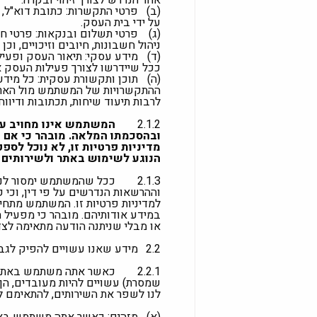
אחר הנדרש לצורך זיהוי ובקרה.
(ב)
פרטי התקשרות: כתובת דוא"ל, 
על ידי בית העסק.
(ג)
פרטי תשלום ובנקאות: פרטי חש
ניהול חשבונות, חיובים וזיכויים, וכן
(ד)
מידע עסקי: תיאור העסק ופעילו
ככל שיידרשו לצורך פעילות העסק א
(ה)
תוכן ותקשורת עסקית: כל מיד
ההתקשרויות של המשתמש מול הארגו
לרבות תיעוד שיחות, תכתובות ודיוו
2.1.2
המשתמש אינו מחויב על 
ובהסכמתו המלאה. מובהר כי אם י
מדיניות פרטיות זו, לא נוכל לס
הנוגע לשימוש באתר ולשירותים 
2.1.3
ככל שהמשתמש ימסור לנו 
וההרשאות הנדרשים על פי דין, וכי
למדיניות פרטיות זו. המשתמש מתחיי
במידע אודותיהם. מובהר כי מפעיל 
או מבלי שניתנה הודעה מתאימה לצדד
2.2
מידע שאנו עשויים להפיק לג
2.2.1
כאשר אתה משתמש באתר וב
שמסרת) עשויים להיות מעובדים, הן
לנו לשפר את השירותים, להתאימם לפע