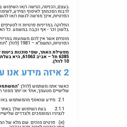
בעצם, הכניסה, הגישה ו/או השימוש בא
לרבות הסכמתך לאיסוף המידע, לשימוש 
הפרטיות, אינך מורשה לגשת ו/או להש
החלוקה במדיניות פרטיות זו לסעיפים
בלשון זכר - אף נקבה במשמע. כל האמ
מונחים אשר אין להם משמעות במדיניו
הפרטיות, התשמ"א – 1981 (להלן: "חוק הגנת הפרטיות").
6385 תל – אב
2 איזה מידע אנו עשויים לאסוף?
כאשר אתה משתמש (להלן: "
המשתמש
שלישיים מטעמך, אחד או יותר מסוגי ה
2.1
מידע שנאסף מהמשתמש באופן
2.1.1
בעת השימוש שלך באתר או
לנציגיו המוסמכים ולצדדים שלישיי
(א)
פרטים מזהים: שם מלא של המש