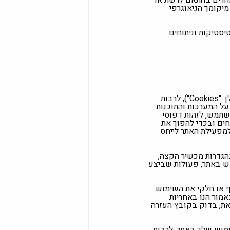
ן אוטומטי את כתובת ה-IP שלך, או מזהים אחרים בהתאם לרשת או
יקומך הגיאוגרפי
יסטיקות וניתוחים
האתר עושה שימוש בקבצים המכונים cookies ("עוגיות") ופיקסלים או טכנולוגיות מעקב אחרות (להלן: "Cookies"), לרבות
ל המערכות והתוכנות
שתמש, לזהות דפוסי
ים ובכדי להפוך את
יחודים. קבצי ה-Cookies מאפשרים לעיתים למפעילת האתר לייחס
 בהגדרות מכשיר הקצה,
ש באתר, פעולות שביצע
 או חלקי את השימוש
ת כאמור הנו באחריות
את, בדוק בקובץ העזרה