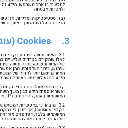
(א)
למכשיר בו אתה משתמש. מידע זה נא
ולמטרות אבטחה.
(ב)
סטטיסטיקות ומדידות: אנו עשוי
מפורטים על התנהגותך באתר, ובשירו
3.
Cookies (עוגיות)
3.1
כאלו שמקורם בצדדים שלישיים בהת
של המשתמש כאשר זה עושה שימוש בא
שימוש, בירור העדפותיו, מתן אפש
מידע הנוגע לשימוש באתר למשתמש ס
קבצי ה-Cookies הם 
ואשר אוספים מידע כגון משך השה
המשתמש באתר, זיהוי כתובת IP, מיקום, מועדי התחברות ועוד.
3.2
מובהר כי באפשרות המשתמש לע
בקבצי Cookies, אך יית
המשתמש בלבד. דפדפנים מודרניים כ
של הדפדפן שבו אתה משתמש על מנת לב