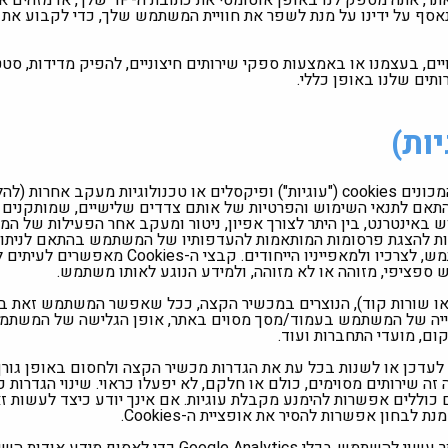
מזהים: כאשר אתה משתמש באתר, אתה מספק לנו באופ
סף על ידינו על מנת לשפר את חוויית המשתמש שלך, כדי לקבוע את מ
ים, בעצמנו או באמצעות ספקי שירותים חיצוניים, להפיק מדידות, סטט
תים שלנו באופן כללי.
אם לתנאי השימוש והפרטיות של אותם צדדים שלישיים, שמותקנים ע
ינטרנט, בין היתר לצורך אפיון, ניטור ומעקב אחר הפעילות של המ
רות להצגת פרסומות המותאמות להעדפותיו של המשתמש בהתאם לניתוח
האתר מותאם יותר לחוויה של המשתמש, לצרכיו ולמאפייניו הי
פציפי, מזוהה או לא מזוהה, ולמידע הנוגע לאותו משתמש.
קבצי טקסט (או שורות קוד), הנוצרים במכשיר הקצה, ככל שאפשר המשתמש זאת
ייה של המשתמש בעמוד/מסך מסוים באתר, אופן הגלישה של המשתמ
דכן או לשנות בכל עת את הגדרות מכשיר הקצה ולחסום באופן גורף
כן כי במקרה זה שירותים מסוימים, כולם או חלקם, לא יפעלו כראוי. שינוי הגדרו
וללים אפשרות להימנע מקבלת עוגיות. אם אינך יודע כיצד לעשות ז
חון אפשרות להסיר את אופציית ה-Cookies.