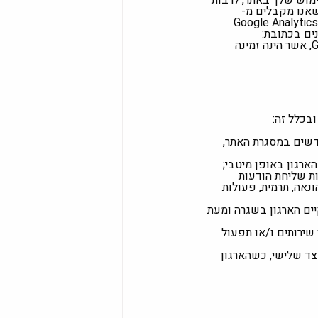
Goog כדי לאסוף מידע אודות השימוש שלך באתר, לרבות
שאנו מקבלים מ-
Google Analytics כדי לשמר ולשפר את האתר. הזכות של Google להשתמש ולשתף מידע שנאסף על-ידי Google Analytics
, ומדיניות הפרטיות של Google, אשר הינה זמינה
ובכלל זה:
חדשים במסגרת האתר,
ארגון באופן מיטבי;
ות שליחת הודעות
הונאה, תרמית, פעולות
יים הארגון בשגרה ומעת
שירותים ו/או תפעול
צד שלישי, כשהארגון