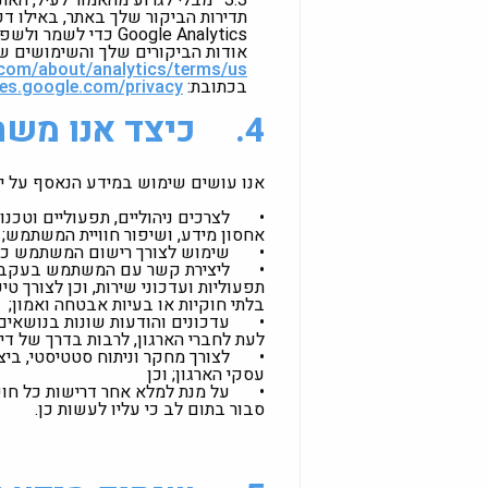
3.3
תדירות הביקור שלך באתר, באילו ד
אודות הביקורים שלך והשימושים שלך באתר, כפופה לתנאי 
.com/about/analytics/terms/us
בכתובת:
cies.google.com/privacy
4.
כיצד אנו מש
אנו עושים שימוש במידע הנאסף על ידינ
•
לצרכים ניהוליים, תפעוליים וטכנ
אחסון מידע, ושיפור חוויית המשתמש;
•
שימוש לצורך רישום המשתמש כחבר
•
ליצירת קשר עם המשתמש בעקבות פ
תפעוליות ועדכוני שירות, וכן לצורך טיפ
בלתי חוקיות או בעיות אבטחה ואמון;
•
עדכונים והודעות שונות בנושאים 
לעת לחברי הארגון, לרבות בדרך של דיו
•
לצורך מחקר וניתוח סטטיסטי, בי
עסקי הארגון; וכן
•
על מנת למלא אחר דרישות כל חוק
סבור בתום לב כי עליו לעשות כן.