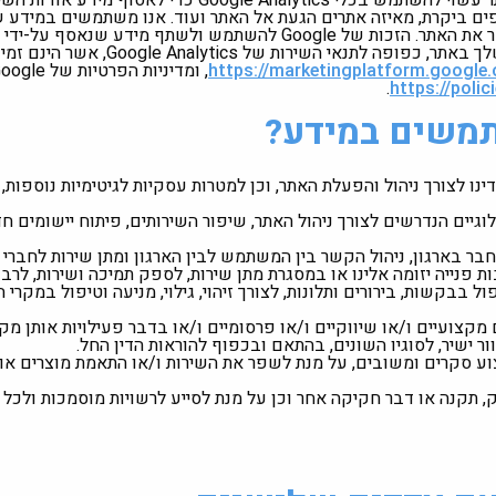
מבלי לגרוע מהאמור לעיל, האתר עשוי להשתמש בכלי le Analytics
פים ביקרת, מאיזה אתרים הגעת אל האתר ועוד. אנו משתמשים במידע 
השירות של Google Analytics, אשר הינם זמינים בכתובת:
https://marketingplatform.google
.
https://poli
תמשים במידע?
ו לצורך ניהול והפעלת האתר, וכן למטרות עסקיות לגיטימיות נוספות, 
ולוגיים הנדרשים לצורך ניהול האתר, שיפור השירותים, פיתוח יישומים 
 בארגון, ניהול הקשר בין המשתמש לבין הארגון ומתן שירות לחברי ה
נייה יזומה אלינו או במסגרת מתן שירות, לספק תמיכה ושירות, לרב
ול בבקשות, בירורים ותלונות, לצורך זיהוי, גילוי, מניעה וטיפול במקרי 
מקצועיים ו/או שיווקיים ו/או פרסומיים ו/או בדבר פעילויות אותן מק
ור ישיר, לסוגיו השונים, בהתאם ובכפוף להוראות הדין החל.
צוע סקרים ומשובים, על מנת לשפר את השירות ו/או התאמת מוצרים או 
, תקנה או דבר חקיקה אחר וכן על מנת לסייע לרשויות מוסמכות ולכל 