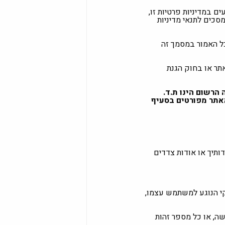
 במדיניות פרטיות זו,
סכים לתנאי מדיניות
כל האמור במסמך זה
תר או בחוק הגנת
ענפי ההנדסה והאדריכלות בע"מ, ח"פ מספר 510938749, שמענה הרשום הינו ת.ד.
ילת האתר מפורטים בסעיף
ותיך או אודות צדדים
י הנוגע למשתמש עצמו,
ה, או כל מספר זהות