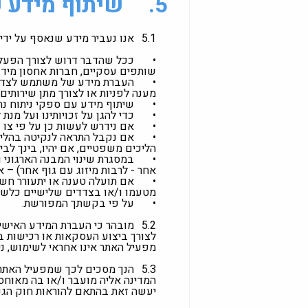
5.
שיתוף מידע 
5.1
אנו נעביר מידע שנאסף על יד
•
ככל שהדבר דרוש לצורך הפעלת 
שותפים עסקיים, חברות אחסון מידע 
•
העברת מידע של משתמש לצדדים
מענה לפניות או לצורך מתן שירותים
•
שיתוף מידע עם ספקי ניתוח נתונ
•
כדי להגן על זכויותינו ועל מנת
•
אם נידרש לעשות כן על פי צו ש
•
אם נקבל התראה לנקיטה בהליכי
הליכים משפטיים, אם יהיו, בינך לבי
•
במסגרת שינוי המבנה הארגוני 
אחר - לרבות מיזוג עם גוף אחר) – 
•
אם תועלה טענה או יתעורר חשד
מטעמו ו/או בצדדים שלישיים כלשה
•
על פי בקשתך המפורשת.
5.2
מובהר כי העברת המידע האיש
לצורך ביצוע העסקאות או רכישות ב
מפעיל האתר אינו אחראי לשימוש, ני
5.3
הנך מסכים לכך שמפעיל האתר י
המדינה אליה מועבר ו/או בה מאוחס
יעשה זאת בהתאם להוראות חוק הגנת