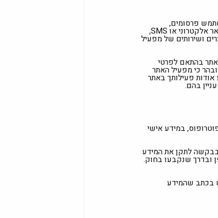
תמש פרסומים,
מבצעים, הנחות, עדכונים, חידושים וכדומה (ביחד: "דיוור שיווקי") מעת לעת, בין היתר באמצעות הודעות דואר אלקטרוני או SMS,
וור שיווקי זה עשוי להכיל מוצרים ושירותים של מפעיל
האתר בהתאם לפרטי
ובהר כי מפעיל האתר
ע אודות פעילותך באתר
ניין בהם.
פוטרופוס, במידע אישי
ר בבקשה לתקן את המידע
ן ובדרך שנקבעו בחוק.
ש בכתב שהמידע