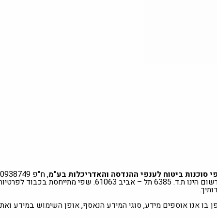
י סוכנות ביטוח לענפי ההנדסה והאדריכלות בע"מ
, ח"פ 510938749 (להלן: "
"), שמענה הרשום הינו ת.ד. 6385 תל – אביב 61063. שפי מ
ותיך.
ן בו אנו אוספים מידע, סוגי המידע הנאסף, אופן השימוש במידע ואת 