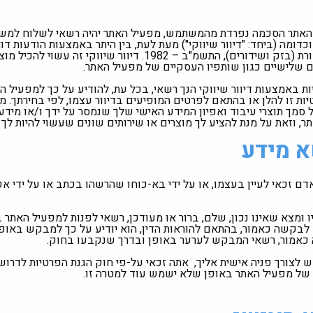
האתר הסכמה נפרדת מהמשתמש, מפעיל האתר יהיה רשאי לשלוח למש
בהתאם לסעיף 30א(ג) לחוק התקשורת (בזק ושידורים), התשמ"ב – 1982. די
ם שלישיים כגון שותפיו העסקיים של מפעיל האתר.
ות באמצעות דיוור שיווקי הנך רשאי, בכל עת, להודיע על כך למפעיל 
ת זו להלן או בהתאם לפרטים המופיעים בדיוור עצמו, לפי בחירתך. מ
על סמך תוצרי עיבוד ואפיון המידע האישי שלך שנמסר על ידך ו/או מיד
, וזאת על מנת להציע לך מוצרים או שירותים שונים שעשוי להיות לך ע
א מידע
דם זכאי לעיין בעצמו, או על ידי בא-כוחו שהרשהו בכתב או על ידי א
ו ומצא שאינו נכון, שלם, ברור או מעודכן, רשאי לפנות למפעיל האת
לבקשה כאמור, בהתאם להוראות הדין, הוא יודיע על כך למבקש באופ
כאמור, רשאי המבקש לערער באופן ובדרך שנקבעו בחוק.
 לצורך פניה אישית אליך, אתה זכאי על-פי חוק הגנת הפרטיות לדרו
 של מפעיל האתר באופן שלא ישמש עוד למטרה זו.