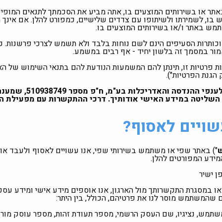
תר או בשירותים המוצעים בו, אתה מביע את הסכמתך לתנאים המופיעים
בו, לשמירתו ולשיתופו עם צדדים שלישיים, כמפורט להלן. אם אינך מ
תמש באתר ו/או בשירותים המוצעים בו.
 וכותרות הסעיפים הינם לשם נוחות בלבד ולא תשמש לצרכי פרשנות. 
ור במסמך זה בלשון יחיד - אף רבים במשמע.
ת פרטיות זו, תינתן להם המשמעות הנודעת להם בתנאי השימוש של הא
מפעילת האתר, שפי סוכנות ביטוח ל
יב 61063, היא בעלת השליטה במידע האישי אודותיך. דרכי ההתקשרות עם מפע
") באתר שפי או משתמש בשירותי שפי, אנו עשויים לאסוף ולעבד אוד
מידע המפורטים להלן.
 ישיר
 במסגרת התקשרותך מול הארגון, אנו אוספים מידע אישי ומידע עסק
ם שהמשתמש מוסר לנו את פרטיהם, הכולל, בין היתר:
תמש, נציגיו, שם העסק הרשמי, מספר תעודת זהות, מספר עוסק מורש