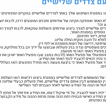
עם צדדים שלישיים
ינו במסגרת השימוש שלך באתר לצדדים שלישיים במקרים המפורטים ל
האתר ואספקה תקינה של שירותים ותכנים המוצעים דרכו, לרבות יועצים
וכו'.
 שלישיים לצורך ביצוע שירותים והשלמת עסקאות, לרבות לצורך הפ
 נוספים במסגרת האתר;
ים, דיוור ופרסום;
 למלא כל חובה חוקית החלה עלינו;
יפוטי, דרישה של רשות מוסמכת או לפי דין;
ם משפטיים נגדנו בגין פעולות שבוצעו על ידיך וכן בכל מחלוקת, טע
ן מפעיל האתר ו/או מי מטעמו;
והתפעולי של מפעיל האתר (לרבות במצב שבו מפעיל האתר יארגן את פ
אז נהיה זכאים להעביר לגוף האחר את המידע;
 אצל מפעיל האתר כי ביצעת מעשה ו/או מחדל הפוגעים ו/או העלולים
ם;
י של המשתמש לצדדים שלישיים במסגרת ביצוע רכישות ו/או השלמת
ין המשתמש לבין אותם צדדים שלישיים, ואלו פועלים כבעלי שליטה נ
הול או הגנה על המידע האישי לאחר העברתו לצד השלישי.
היה רשאי להעביר, על פי שיקול דעתו, את המידע אודותיך אל מחוץ לג
ן המידע האישי מבטיח רמת הגנה שונה מרמת ההגנה על מידע הקבועה ב
 הפרטיות.